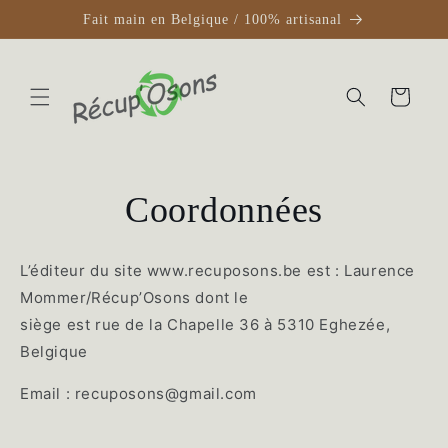
et
Fait main en Belgique / 100% artisanal
passer
au
contenu
Panier
Coordonnées
L’éditeur du site www.recuposons.be est : Laurence
Mommer/Récup’Osons dont le
siège est rue de la Chapelle 36 à 5310 Eghezée,
Belgique
Email : recuposons@gmail.com