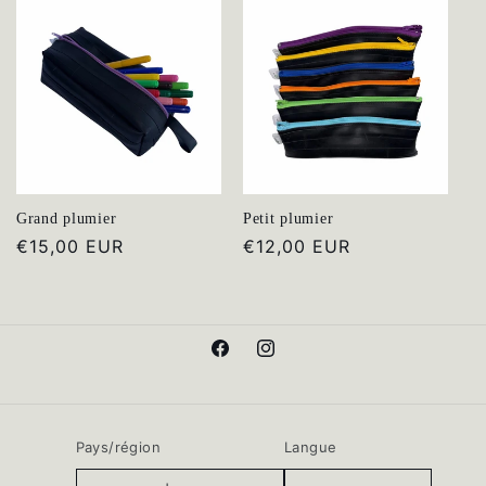
Grand plumier
Petit plumier
Prix
€15,00 EUR
Prix
€12,00 EUR
habituel
habituel
Facebook
Instagram
Pays/région
Langue